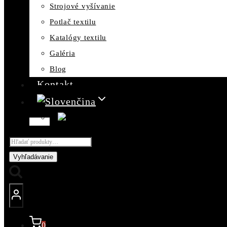
Strojové vyšívanie
Potlač textilu
Katalógy textilu
Galéria
Blog
Kontakt
Hľadať:
Vyhľadávanie
0