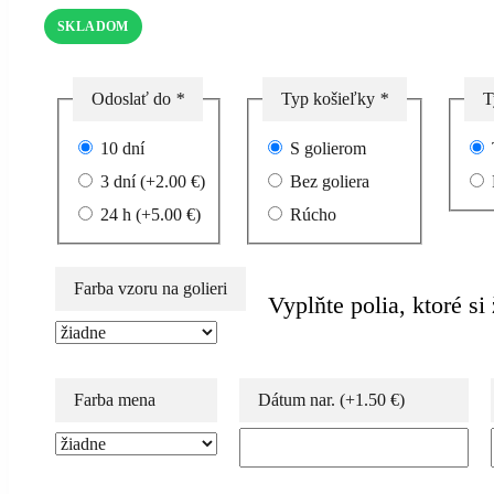
18.00 €.
15.99 €.
SKLADOM
Odoslať do
*
Typ košieľky
*
T
10 dní
S golierom
3 dní
(+
2.00
€
)
Bez goliera
24 h
(+
5.00
€
)
Rúcho
Farba vzoru na golieri
Vyplňte polia, ktoré si
Farba mena
Dátum nar.
(+
1.50
€
)