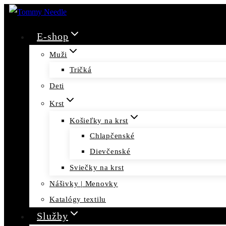
Skip
to
E-shop
content
Muži
Tričká
Deti
Krst
Košieľky na krst
Chlapčenské
Dievčenské
Sviečky na krst
Nášivky | Menovky
Katalógy textilu
Služby