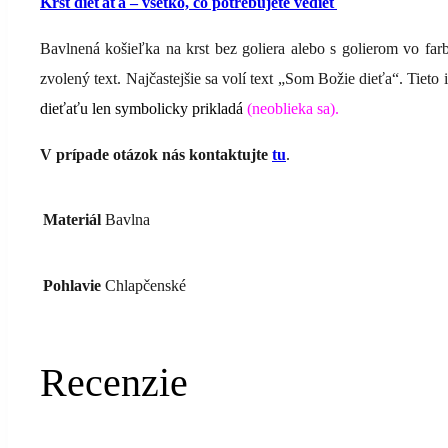
Krst dieťaťa – všetko, čo potrebujete vedieť
Bavlnená košieľka na krst bez goliera alebo s golierom vo far
zvolený text. Najčastejšie sa volí text „Som Božie dieťa“. Tieto
dieťaťu len symbolicky prikladá
(neoblieka sa)
.
V prípade otázok nás kontaktujte
tu
.
Materiál
Bavlna
Pohlavie
Chlapčenské
Recenzie