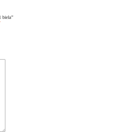
1 biela”
*