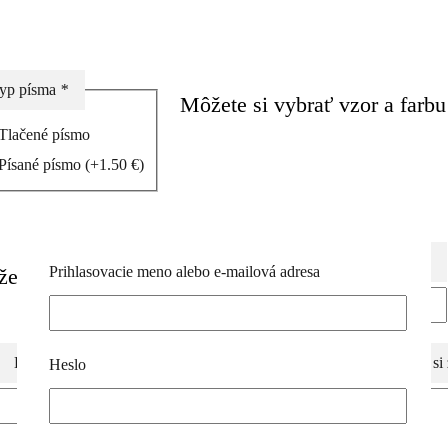
yp písma
*
Môžete si vybrať vzor a farbu
Tlačené písmo
Písané písmo
(+
1.50
€
)
Text nad meno
(+
2.00
€
)
Prihlasovacie meno alebo e-mailová adresa
 želáte vyšiť na košieľku:
Dátum krstu
(+
1.50
€
)
Farba dátumov
Ak si 
Heslo