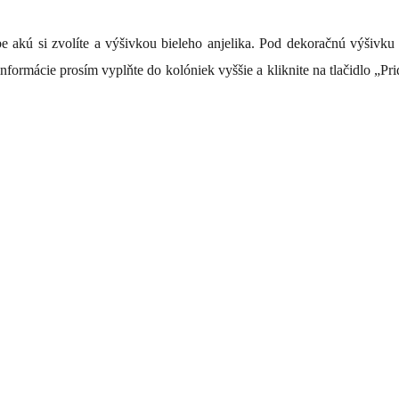
be akú si zvolíte a výšivkou bieleho anjelika. Pod dekoračnú výšivk
 informácie prosím vyplňte do kolóniek vyššie a kliknite na tlačidlo „Pr