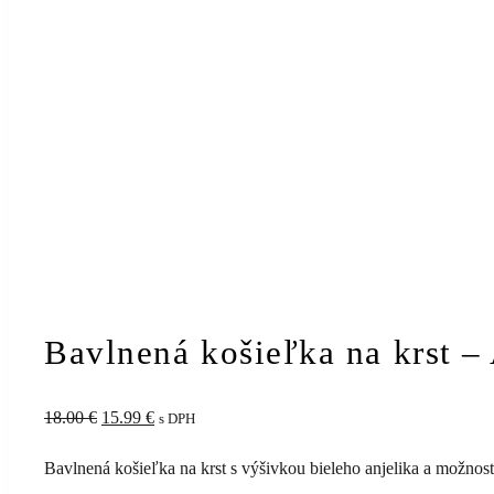
Bavlnená košieľka na krst – 
Pôvodná
Aktuálna
18.00
€
15.99
€
s DPH
cena
cena
Bavlnená košieľka na krst s výšivkou bieleho anjelika a možno
bola:
je: