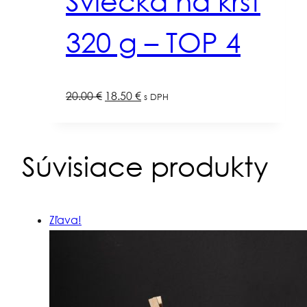
Sviečka na krst
320 g – TOP 4
Pôvodná
Aktuálna
20.00
€
18.50
€
s DPH
cena
cena
bola:
je:
Súvisiace produkty
20.00 €.
18.50 €.
Zľava!