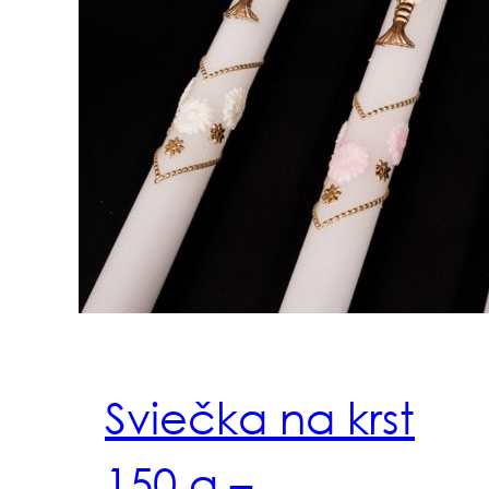
Sviečka na krst
150 g –