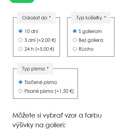
Odoslať do
*
Typ košieľky
*
10 dní
S golierom
3 dní
(+
2.00
€
)
Bez goliera
24 h
(+
5.00
€
)
Rúcho
Typ písma
*
Tlačené písmo
Písané písmo
(+
1.50
€
)
Môžete si vybrať vzor a farbu
výšivky na golieri: