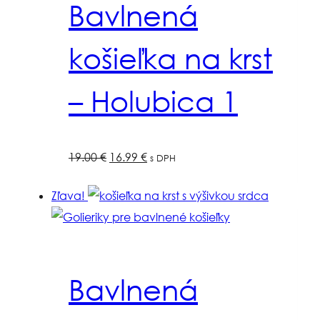
Bavlnená
košieľka na krst
– Holubica 1
Pôvodná
Aktuálna
19.00
€
16.99
€
s DPH
cena
cena
Zľava!
bola:
je:
19.00 €.
16.99 €.
Bavlnená