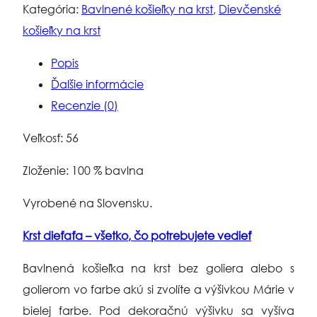
na
Kategória:
Bavlnené košieľky na krst
,
Dievčenské
krst
košieľky na krst
-
Popis
Mária
Ďalšie informácie
biela
Recenzie (0)
Veľkosť: 56
Zloženie: 100 % bavlna
Vyrobené na Slovensku.
Krst dieťaťa – všetko, čo potrebujete vedieť
Bavlnená košieľka na krst bez goliera alebo s
golierom vo farbe akú si zvolíte a výšivkou Márie v
bielej farbe. Pod dekoračnú výšivku sa vyšíva