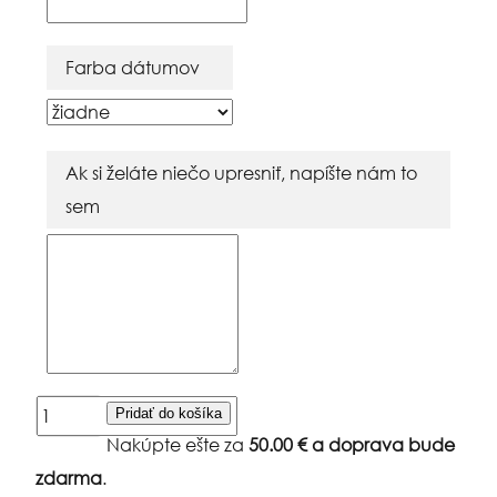
Farba dátumov
Ak si želáte niečo upresniť, napíšte nám to
sem
množstvo
Pridať do košíka
Bavlnená
Nakúpte ešte za
50.00
€
a doprava bude
košieľka
zdarma
.