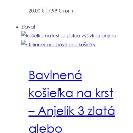
Pôvodná
Aktuálna
20.00
€
17.99
€
s DPH
cena
cena
Zľava!
bola:
je:
20.00 €.
17.99 €.
Bavlnená
košieľka na krst
– Anjelik 3 zlatá
alebo