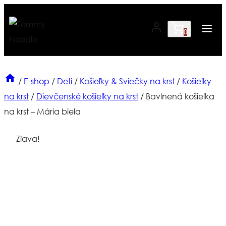
Skip
to
0
content
/
E-shop
/
Deti
/
Košieľky & Sviečky na krst
/
Košieľky
na krst
/
Dievčenské košieľky na krst
/
Bavlnená košieľka
na krst – Mária biela
Zľava!