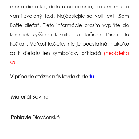
meno dieťatka, dátum narodenia, dátum krstu a
vami zvolený text. Najčastejšie sa volí text „Som
Božie dieťa“. Tieto informácie prosím vyplňte do
kolóniek vyššie a kliknite na tlačidlo „Pridať do
košíka“.
Veľkosť košieľky nie je podstatná, nakoľko
sa k dieťaťu len symbolicky prikladá
(neoblieka
sa).
V prípade otázok nás kontaktujte
tu
.
Materiál
Bavlna
Pohlavie
Dievčenské