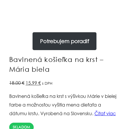
Potrebujem poradiť
Bavlnená košieľka na krst –
Mária biela
Pôvodná
Aktuálna
18.00
€
15.99
€
s DPH
cena
cena
Bavlnená košieľka na krst s výšivkou Márie v bielej
bola:
je:
farbe a možnosťou vyšitia mena dieťaťa a
18.00 €.
15.99 €.
dátumu krstu. Vyrobená na Slovensku.
Čítať viac
SKLADOM