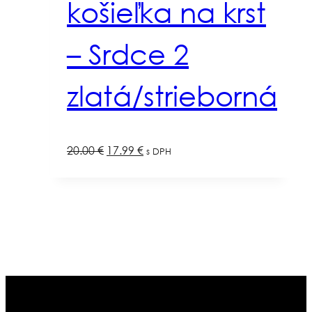
košieľka na krst
– Srdce 2
zlatá/strieborná
Pôvodná
Aktuálna
20.00
€
17.99
€
s DPH
cena
cena
bola:
je:
20.00 €.
17.99 €.