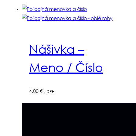
Nášivka –
Meno / Číslo
4.00
€
s DPH