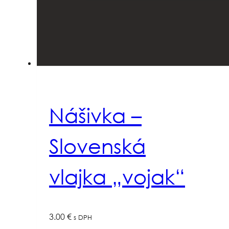
Nášivka –
Slovenská
vlajka „vojak“
3.00
€
s DPH