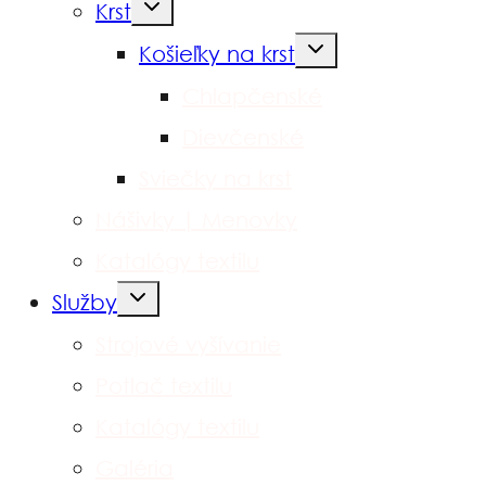
Toggle
Krst
child
menu
Toggle
Košieľky na krst
child
menu
Chlapčenské
Dievčenské
Sviečky na krst
Nášivky | Menovky
Katalógy textilu
Toggle
Služby
child
menu
Strojové vyšívanie
Potlač textilu
Katalógy textilu
Galéria