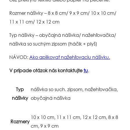
Rozmer nášivky – 8 x 8 cm/ 9 x 9 cm/ 10 x 10 cm/
11 x 11 cm/ 12 x 12 cm
Typ nášivky – obyčajná nášivka/ nažehľovačka/
nášivka so suchým zipsom (háčik + plyš)
NÁVOD:
Ako aplikovať nažehľovaciu nášivku.
V prípade otázok nás kontaktujte
tu
.
Typ
nášivka so such. zipsom, nažehľovačka,
nášivky
obyčajná nášivka
10 x 10 cm, 11 x 11 cm, 12 x 12 cm, 8 x 8
Rozmery
cm, 9 x 9 cm