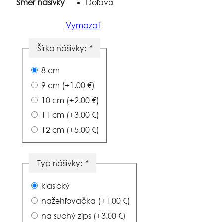
Smer nášivky
Doľava
Vymazať
Šírka nášivky:
*
8 cm
9 cm
(+
1.00
€
)
10 cm
(+
2.00
€
)
11 cm
(+
3.00
€
)
12 cm
(+
5.00
€
)
Typ nášivky:
*
klasický
nažehľovačka
(+
1.00
€
)
na suchý zips
(+
3.00
€
)