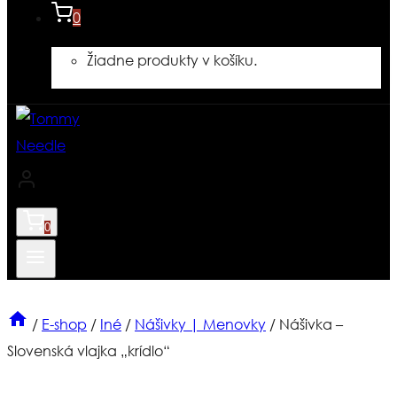
0
Žiadne produkty v košíku.
0
/
E-shop
/
Iné
/
Nášivky | Menovky
/
Nášivka –
Slovenská vlajka „krídlo“