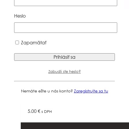
Heslo
Nášivka –
Zapamätať
Slovenská
vlajka
Zabudli ste heslo?
„vlajúca“
Nemáte ešte u nás konto?
Zaregistrujte sa tu
5.00
€
s DPH