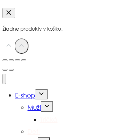
Žiadne produkty v košíku.
Toggle
E-shop
child
menu
Toggle
Muži
child
menu
Tričká
Deti