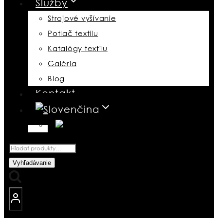
Služby
Strojové vyšívanie
Potlač textilu
Katalógy textilu
Galéria
Blog
Kontakt
Hľadať:
Vyhľadávanie