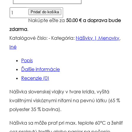
množstvo
Pridať do košíka
Nášivka
Nakúpte ešte za
50.00
€
a doprava bude
-
zdarma
.
Slovenská
Katalógové číslo:
-
Kategória:
Nášivky | Menovky
,
vlajka
Iné
"krídlo"
Popis
Ďalšie informácie
Recenzie (0)
Nášivka slovenskej vlajky v tvare krídla, vyšitá
kvalitnými viskóznymi niťami na pevnú látku (65 %
polyester 35 % bavlna).
Nášivka sa môže prať pri max. teplote 60°C a žehliť
cez prekrytú textíliu alebo papier na pečenie.