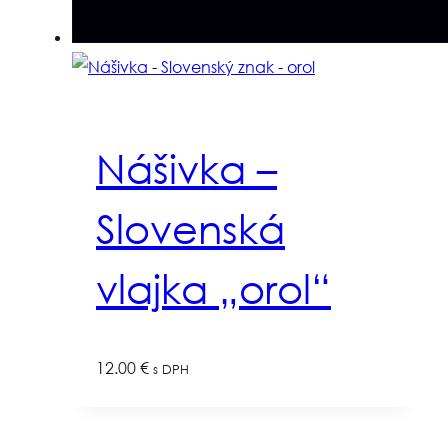
Nášivka –
Slovenská
vlajka „orol“
12.00
€
s DPH