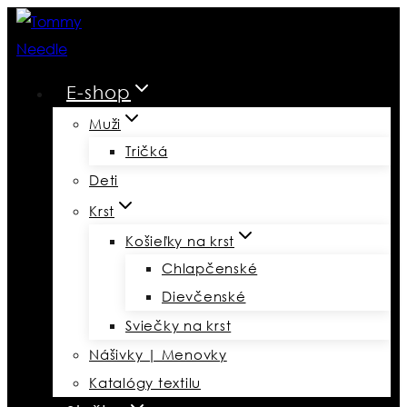
Skip
to
content
E-shop
Muži
Tričká
Deti
Krst
Košieľky na krst
Chlapčenské
Dievčenské
Sviečky na krst
Nášivky | Menovky
Katalógy textilu