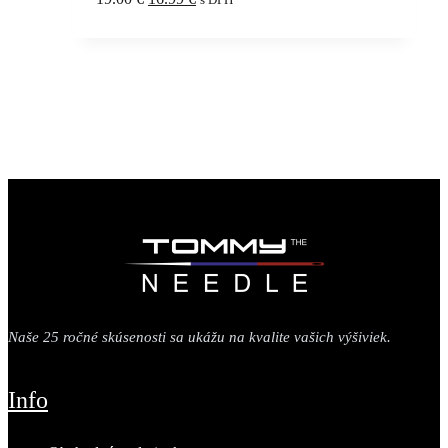
cena
cena
bola:
je:
19.00 €.
16.99 €.
Naše 25 ročné skúsenosti sa ukážu na kvalite vašich výšiviek.
Info