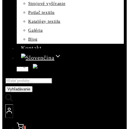
Strojové vyšívanie
Potlač textilu
Katalógy textilu
Galéria
Blog
Kontakt
Hľadať:
Vyhľadávanie
0