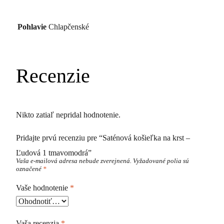
Pohlavie
Chlapčenské
Recenzie
Nikto zatiaľ nepridal hodnotenie.
Pridajte prvú recenziu pre “Saténová košieľka na krst –
Ľudová 1 tmavomodrá”
Vaša e-mailová adresa nebude zverejnená.
Vyžadované polia sú
označené
*
Vaše hodnotenie
*
Vaša recenzia
*