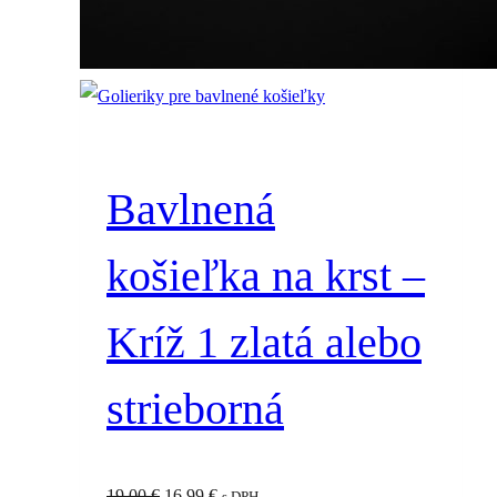
Bavlnená
košieľka na krst –
Kríž 1 zlatá alebo
strieborná
Pôvodná
Aktuálna
19.00
€
16.99
€
s DPH