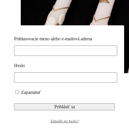
Prihlasovacie meno alebo e-mailová adresa
Heslo
Zapamätať
Sviečka na krst
150 g – Holubica
Zabudli ste heslo?