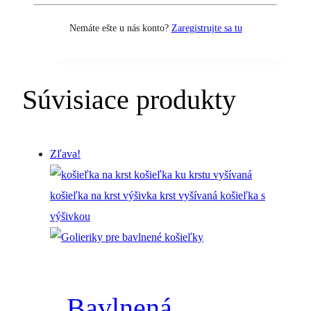
Pôvodná
Aktuálna
Nemáte ešte u nás konto?
Zaregistrujte sa tu
12.00
€
9.90
€
s DPH
cena
cena
bola:
je:
Súvisiace produkty
12.00 €.
9.90 €.
Zľava!
Bavlnená