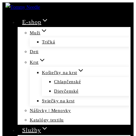
Skip
to
E-shop
content
Muži
Tričká
Deti
Krst
Košieľky na krst
Chlapčenské
Dievčenské
Sviečky na krst
Nášivky | Menovky
Katalógy textilu
Služby