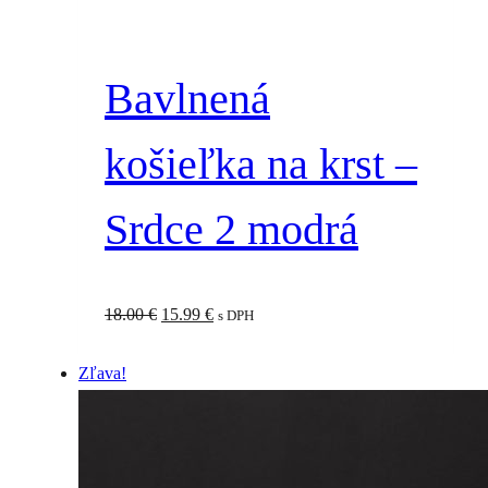
Bavlnená
košieľka na krst –
Srdce 2 modrá
Pôvodná
Aktuálna
18.00
€
15.99
€
s DPH
cena
cena
Zľava!
bola:
je:
18.00 €.
15.99 €.