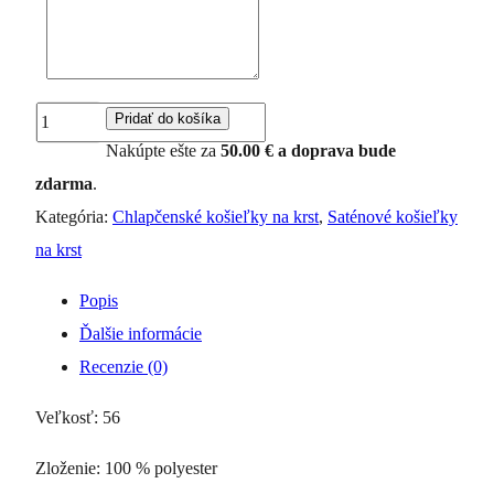
množstvo
Pridať do košíka
Saténová
Nakúpte ešte za
50.00
€
a doprava bude
košieľka
zdarma
.
na
Kategória:
Chlapčenské košieľky na krst
,
Saténové košieľky
krst
na krst
-
Popis
Ľudová
Ďalšie informácie
1
Recenzie (0)
tmavomodrá
Veľkosť: 56
Zloženie: 100 % polyester