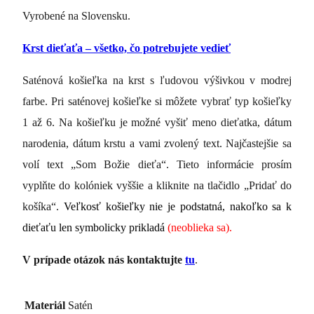
Vyrobené na Slovensku.
Krst dieťaťa – všetko, čo potrebujete vedieť
Saténová košieľka na krst s ľudovou výšivkou v modrej
farbe. Pri saténovej košieľke si môžete vybrať typ košieľky
1 až 6. Na košieľku je možné vyšiť meno dieťatka, dátum
narodenia, dátum krstu a vami zvolený text. Najčastejšie sa
volí text „Som Božie dieťa“. Tieto informácie prosím
vyplňte do kolóniek vyššie a kliknite na tlačidlo „Pridať do
košíka“.
Veľkosť košieľky nie je podstatná, nakoľko sa k
dieťaťu len symbolicky prikladá
(neoblieka sa).
V prípade otázok nás kontaktujte
tu
.
Materiál
Satén