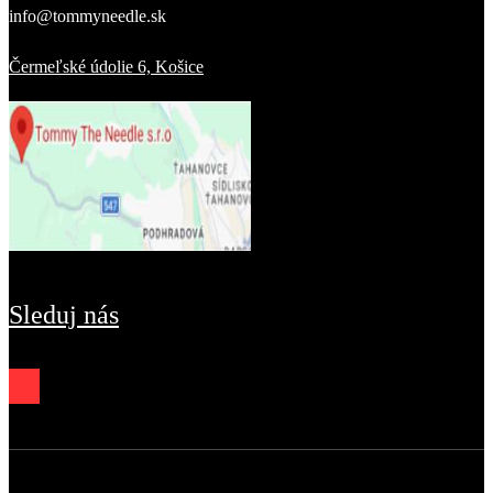
info@tommyneedle.sk
Čermeľské údolie 6, Košice
Sleduj nás