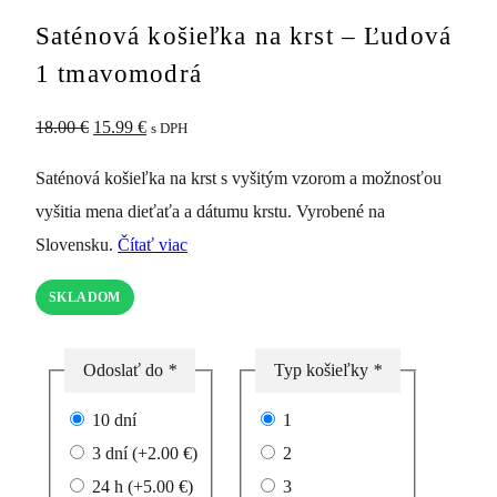
Saténová košieľka na krst – Ľudová
1 tmavomodrá
Pôvodná
Aktuálna
18.00
€
15.99
€
s DPH
cena
cena
Saténová košieľka na krst s vyšitým vzorom a možnosťou
bola:
je:
vyšitia mena dieťaťa a dátumu krstu. Vyrobené na
18.00 €.
15.99 €.
Slovensku.
Čítať viac
SKLADOM
Odoslať do
*
Typ košieľky
*
10 dní
1
3 dní
(+
2.00
€
)
2
24 h
(+
5.00
€
)
3