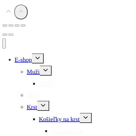
Toggle
E-shop
child
menu
Toggle
Muži
child
menu
Tričká
Deti
Toggle
Krst
child
menu
Toggle
Košieľky na krst
child
menu
Chlapčenské