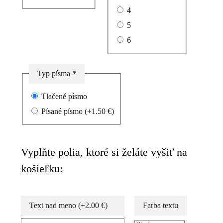
4
5
6
Typ písma
*
Tlačené písmo
Písané písmo
(+
1.50
€
)
Vyplňte polia, ktoré si želáte vyšiť na
košieľku:
Text nad meno
(+
2.00
€
)
Farba textu