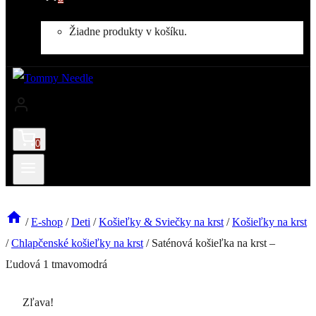
Žiadne produkty v košíku.
0
/
E-shop
/
Deti
/
Košieľky & Sviečky na krst
/
Košieľky na krst
/
Chlapčenské košieľky na krst
/
Saténová košieľka na krst –
Ľudová 1 tmavomodrá
Zľava!