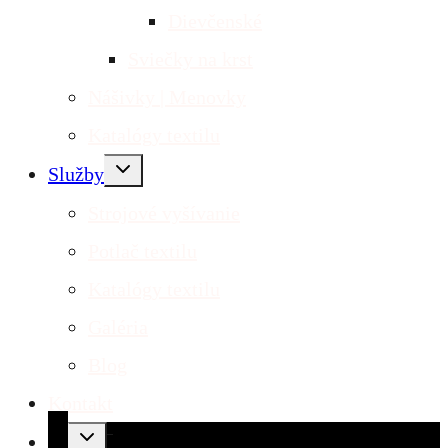
Dievčenské
Sviečky na krst
Nášivky | Menovky
Katalógy textilu
Toggle
Služby
child
menu
Strojové vyšívanie
Potlač textilu
Katalógy textilu
Galéria
Blog
Kontakt
Toggle
child