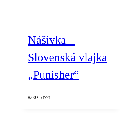
Nášivka –
Slovenská vlajka
„Punisher“
8.00
€
s DPH