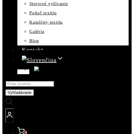
Strojové vyšívanie
Potlač textilu
Katalógy textilu
Galéria
Blog
Kontakt
Hľadať:
Vyhľadávanie
0