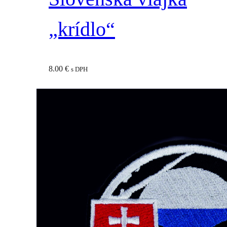
„krídlo“
8.00
€
s DPH