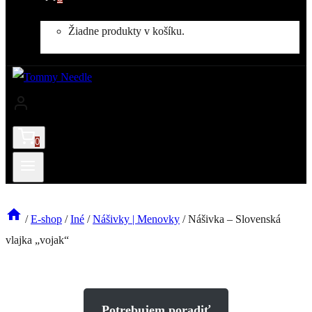
Žiadne produkty v košíku.
0
/
E-shop
/
Iné
/
Nášivky | Menovky
/
Nášivka – Slovenská
vlajka „vojak“
Potrebujem poradiť