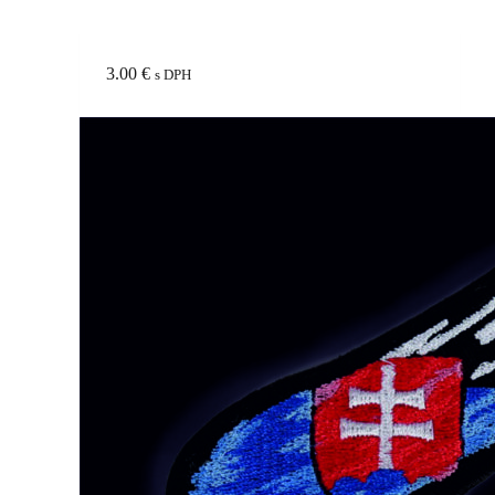
3.00
€
s DPH