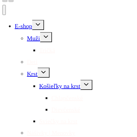
Toggle
E-shop
child
menu
Toggle
Muži
child
menu
Tričká
Deti
Toggle
Krst
child
menu
Toggle
Košieľky na krst
child
menu
Chlapčenské
Dievčenské
Sviečky na krst
Nášivky | Menovky