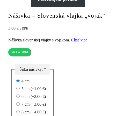
Nášivka – Slovenská vlajka „vojak“
3.00
€
s DPH
Nášivka slovenskej vlajky s vojakom.
Čítať viac
SKLADOM
Šírka nášivky:
*
4 cm
5 cm
(+
1.00
€
)
6 cm
(+
2.00
€
)
7 cm
(+
3.00
€
)
8 cm
(+
4.00
€
)