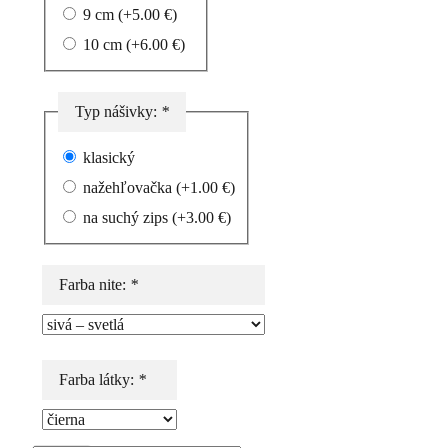
9 cm
(+
5.00
€
)
10 cm
(+
6.00
€
)
Typ nášivky:
*
klasický
nažehľovačka
(+
1.00
€
)
na suchý zips
(+
3.00
€
)
Farba nite:
*
Farba látky:
*