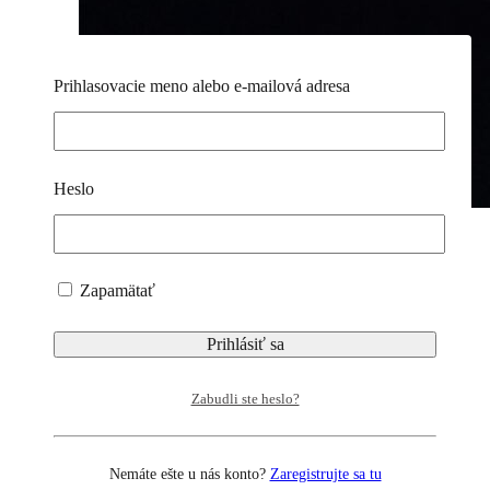
Prihlasovacie meno alebo e-mailová adresa
Heslo
Zapamätať
Nášivka –
Slovenská vlajka
Zabudli ste heslo?
„klasická“
Nemáte ešte u nás konto?
Zaregistrujte sa tu