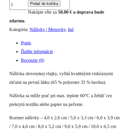
množstvo
Pridať do košíka
Nášivka
Nakúpte ešte za
50.00
€
a doprava bude
-
zdarma
.
Slovenská
Kategória:
Nášivky | Menovky
,
Iné
vlajka
Popis
"vojak"
Ďalšie informácie
Recenzie (0)
Nášivka slovenskej vlajky, vyšitá kvalitnými viskóznymi
niťami na pevnú látku (65 % polyester 35 % bavlna).
Nášivka sa môže prať pri max. teplote 60°C a žehliť cez
prekrytú textíliu alebo papier na pečenie.
Rozmer nášivky – 4,0 x 2,6 cm / 5,0 x 3,3 cm / 6,0 x 3,9 cm
/ 7,0 x 4,6 cm / 8,0 x 5,2 cm / 9,0 x 5,9 cm / 10,0 x 6,5 cm