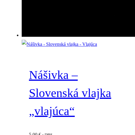
Nášivka –
Slovenská vlajka
„vlajúca“
5.00
€
s DPH