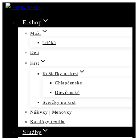
Skip
to
E-shop
content
Muži
Tričká
Deti
Krst
Košieľky na krst
Chlapčenské
Dievčenské
Sviečky na krst
Nášivky | Menovky
Katalógy textilu
Služby