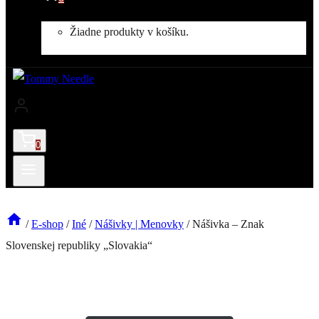
Žiadne produkty v košíku.
0
/
E-shop
/
Iné
/
Nášivky | Menovky
/
Nášivka – Znak
Slovenskej republiky „Slovakia“