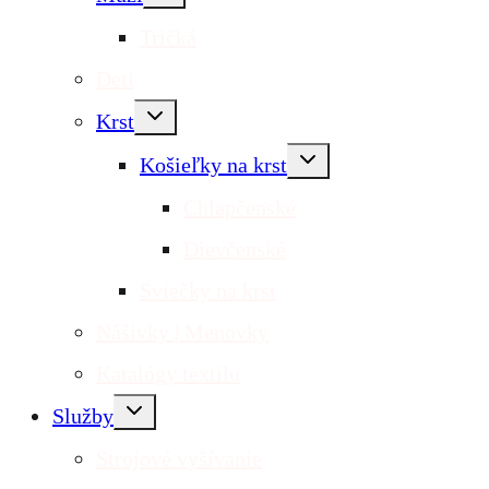
menu
Tričká
Deti
Toggle
Krst
child
menu
Toggle
Košieľky na krst
child
menu
Chlapčenské
Dievčenské
Sviečky na krst
Nášivky | Menovky
Katalógy textilu
Toggle
Služby
child
menu
Strojové vyšívanie