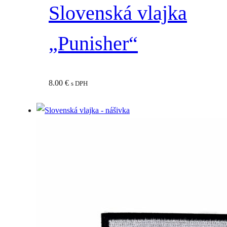
Slovenská vlajka
„Punisher“
8.00
€
s DPH