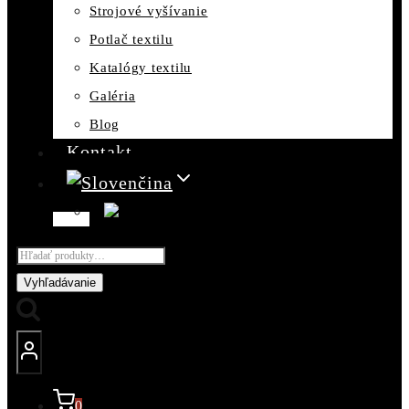
Strojové vyšívanie
Potlač textilu
Katalógy textilu
Galéria
Blog
Kontakt
Hľadať:
Vyhľadávanie
0