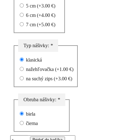
5 cm
(+
3.00
€
)
6 cm
(+
4.00
€
)
7 cm
(+
5.00
€
)
Typ nášivky:
*
klasická
nažehľovačka
(+
1.00
€
)
na suchý zips
(+
3.00
€
)
Obruba nášivky:
*
biela
čierna
množstvo
Pridať do košíka