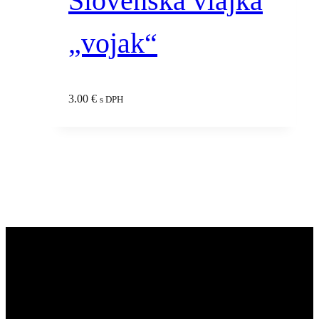
Slovenská vlajka
„vojak“
3.00
€
s DPH