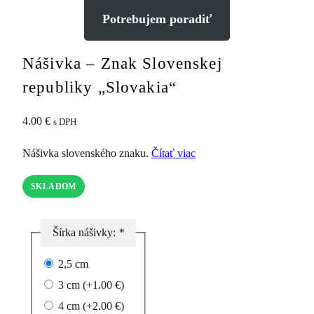
Potrebujem poradiť
Nášivka – Znak Slovenskej
republiky „Slovakia“
4.00
€
s DPH
Nášivka slovenského znaku.
Čítať viac
SKLADOM
Šírka nášivky:
*
2,5 cm
3 cm
(+
1.00
€
)
4 cm
(+
2.00
€
)