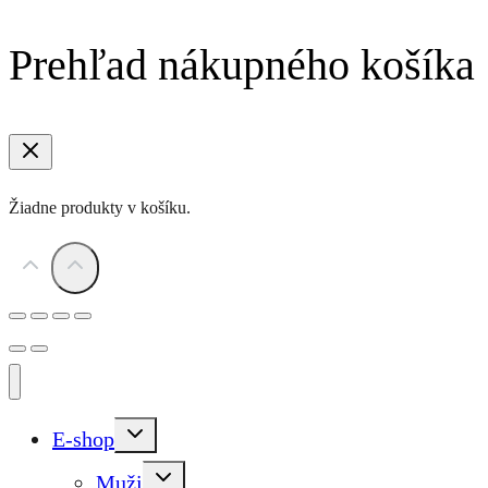
Prehľad nákupného košíka
Žiadne produkty v košíku.
Toggle
E-shop
child
menu
Toggle
Muži
child