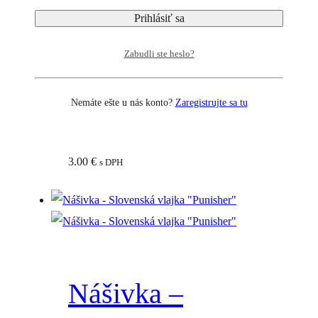
Slovenskej
republiky
Zabudli ste heslo?
„klasický“
Nemáte ešte u nás konto?
Zaregistrujte sa tu
3.00
€
s DPH
Nášivka –