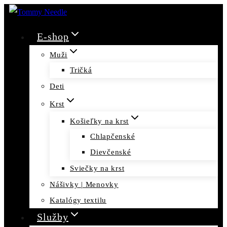
Skip
to
E-shop
content
Muži
Tričká
Deti
Krst
Košieľky na krst
Chlapčenské
Dievčenské
Sviečky na krst
Nášivky | Menovky
Katalógy textilu
Služby