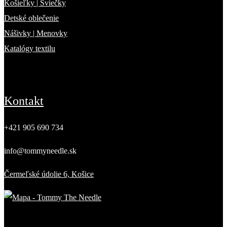
Košieľky | Sviečky
Detské oblečenie
Nášivky | Menovky
Katalógy textilu
Kontakt
+421 905 690 734
info@tommyneedle.sk
Čermeľské údolie 6, Košice