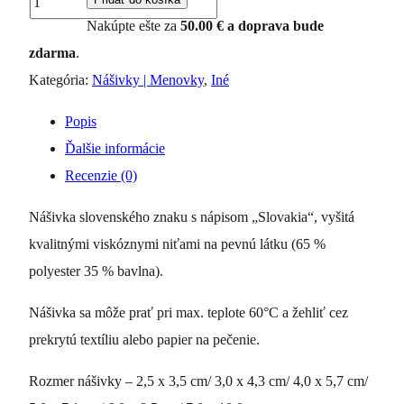
Nášivka
Nakúpte ešte za
50.00
€
a doprava bude
-
zdarma
.
Znak
Kategória:
Nášivky | Menovky
,
Iné
Slovenskej
Popis
republiky
Ďalšie informácie
"Slovakia"
Recenzie (0)
Nášivka slovenského znaku s nápisom „Slovakia“, vyšitá
kvalitnými viskóznymi niťami na pevnú látku (65 %
polyester 35 % bavlna).
Nášivka sa môže prať pri max. teplote 60°C a žehliť cez
prekrytú textíliu alebo papier na pečenie.
Rozmer nášivky – 2,5 x 3,5 cm/ 3,0 x 4,3 cm/ 4,0 x 5,7 cm/