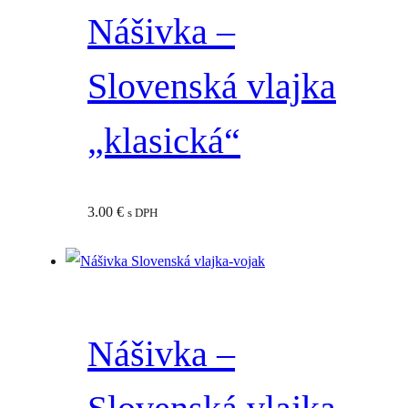
Nášivka –
Slovenská vlajka
„klasická“
3.00
€
s DPH
Nášivka –