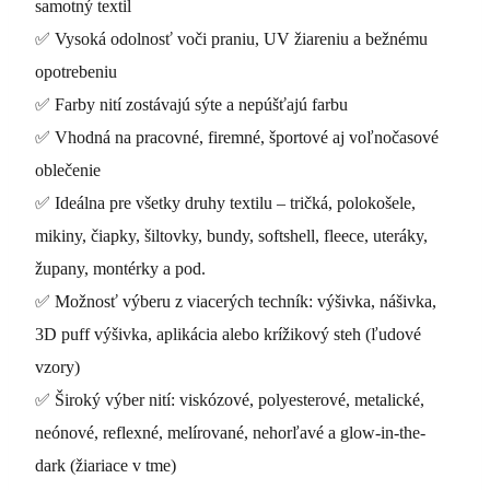
samotný textil
✅ Vysoká odolnosť voči praniu, UV žiareniu a bežnému
opotrebeniu
✅ Farby nití zostávajú sýte a nepúšťajú farbu
✅ Vhodná na pracovné, firemné, športové aj voľnočasové
oblečenie
✅ Ideálna pre všetky druhy textilu – tričká, polokošele,
mikiny, čiapky, šiltovky, bundy, softshell, fleece, uteráky,
župany, montérky a pod.
✅ Možnosť výberu z viacerých techník: výšivka, nášivka,
3D puff výšivka, aplikácia alebo krížikový steh (ľudové
vzory)
✅ Široký výber nití: viskózové, polyesterové, metalické,
neónové, reflexné, melírované, nehorľavé a glow-in-the-
dark (žiariace v tme)