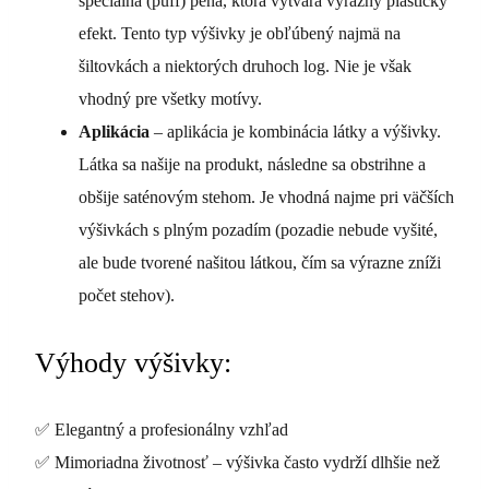
špeciálna (puff) pena, ktorá vytvára výrazný plastický
efekt. Tento typ výšivky je obľúbený najmä na
šiltovkách a niektorých druhoch log. Nie je však
vhodný pre všetky motívy.
Aplikácia
– aplikácia je kombinácia látky a výšivky.
Látka sa našije na produkt, následne sa obstrihne a
obšije saténovým stehom. Je vhodná najme pri väčších
výšivkách s plným pozadím (pozadie nebude vyšité,
ale bude tvorené našitou látkou, čím sa výrazne zníži
počet stehov).
Výhody výšivky:
✅ Elegantný a profesionálny vzhľad
✅ Mimoriadna životnosť – výšivka často vydrží dlhšie než