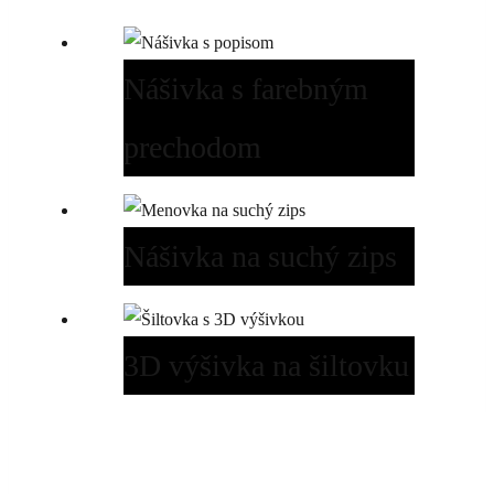
Nášivka s farebným
prechodom
Nášivka na suchý zips
3D výšivka na šiltovku