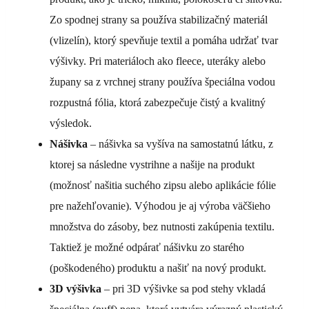
Zo spodnej strany sa používa stabilizačný materiál
(vlizelín), ktorý spevňuje textil a pomáha udržať tvar
výšivky. Pri materiáloch ako fleece, uteráky alebo
župany sa z vrchnej strany používa špeciálna vodou
rozpustná fólia, ktorá zabezpečuje čistý a kvalitný
výsledok.
Nášivka
– nášivka sa vyšíva na samostatnú látku, z
ktorej sa následne vystrihne a našije na produkt
(možnosť našitia suchého zipsu alebo aplikácie fólie
pre nažehľovanie). Výhodou je aj výroba väčšieho
množstva do zásoby, bez nutnosti zakúpenia textilu.
Taktiež je možné odpárať nášivku zo starého
(poškodeného) produktu a našiť na nový produkt.
3D výšivka
– pri 3D výšivke sa pod stehy vkladá