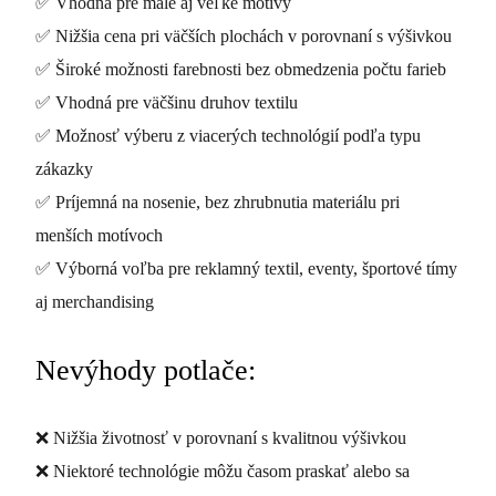
✅ Vhodná pre malé aj veľké motívy
✅ Nižšia cena pri väčších plochách v porovnaní s výšivkou
✅ Široké možnosti farebnosti bez obmedzenia počtu farieb
✅ Vhodná pre väčšinu druhov textilu
✅ Možnosť výberu z viacerých technológií podľa typu
zákazky
✅ Príjemná na nosenie, bez zhrubnutia materiálu pri
menších motívoch
✅ Výborná voľba pre reklamný textil, eventy, športové tímy
aj merchandising
Nevýhody potlače:
❌ Nižšia životnosť v porovnaní s kvalitnou výšivkou
❌ Niektoré technológie môžu časom praskať alebo sa