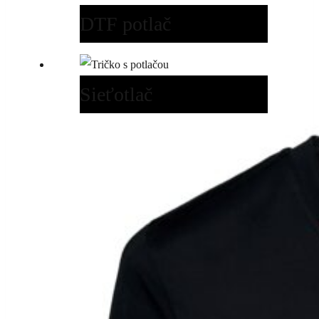
DTF potlač
Sieťotlač