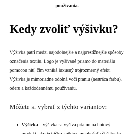
používania.
Kedy zvoliť výšivku?
Výšivka patrí medzi najodolnejšie a najprestížnejšie spôsoby
označenia textilu. Logo je vyšívané priamo do materiálu
pomocou nití, čím vzniká luxusný trojrozmerný efekt.
Výšivka je mimoriadne odolná voči praniu (nestráca farbu),
oderu a každodennému používaniu.
Môžete si vybrať z týchto variantov:
Výšivka
– výšivka sa vyšíva priamo na hotový
produkt, ako je tričko, mikina, polokošeľa či šiltovka.