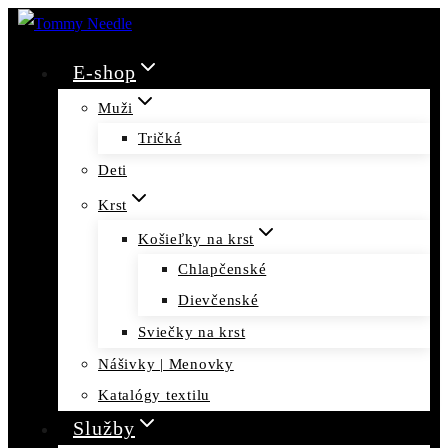
Skip
to
E-shop
content
Muži
Tričká
Deti
Krst
Košieľky na krst
Chlapčenské
Dievčenské
Sviečky na krst
Nášivky | Menovky
Katalógy textilu
Služby