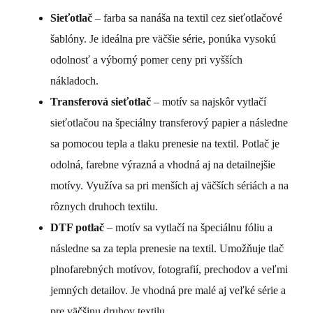
Sieťotlač
– farba sa nanáša na textil cez sieťotlačové
šablóny. Je ideálna pre väčšie série, ponúka vysokú
odolnosť a výborný pomer ceny pri vyšších
nákladoch.
Transferová sieťotlač
– motív sa najskôr vytlačí
sieťotlačou na špeciálny transferový papier a následne
sa pomocou tepla a tlaku prenesie na textil. Potlač je
odolná, farebne výrazná a vhodná aj na detailnejšie
motívy. Využíva sa pri menších aj väčších sériách a na
rôznych druhoch textilu.
DTF potlač
– motív sa vytlačí na špeciálnu fóliu a
následne sa za tepla prenesie na textil. Umožňuje tlač
plnofarebných motívov, fotografií, prechodov a veľmi
jemných detailov. Je vhodná pre malé aj veľké série a
pre väčšinu druhov textilu.