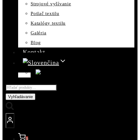
Strojové vyšívanie
Potlač textilu
Katalógy textilu
Galéria
Blog
Kontakt
Hľadať:
Vyhľadávanie
0